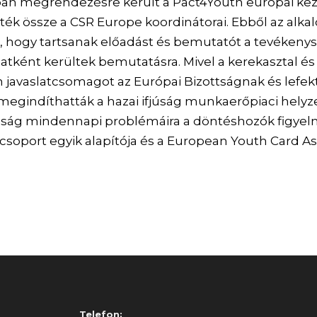
n megrendezésre került a Pact4Youth európai ke
ték össze a CSR Europe koordinátorai. Ebből az alk
t, hogy tartsanak előadást és bemutatót a tevéken
latként kerültek bemutatásra. Mivel a kerekasztal é
 javaslatcsomagot az Európai Bizottságnak és lefekte
 megindíthatták a hazai ifjúság munkaerőpiaci helyz
talság mindennapi problémáira a döntéshozók figyel
port egyik alapítója és a European Youth Card Asso
Telefon: