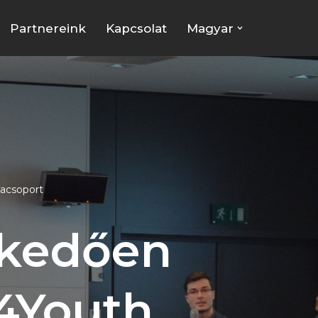
Partnereink
Kapcsolat
Magyar
kacsoport
lkedően
t4Youth