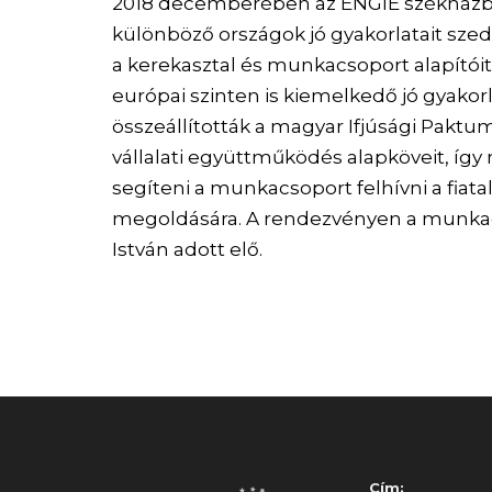
2018 decemberében az ENGIE székházba
különböző országok jó gyakorlatait szed
a kerekasztal és munkacsoport alapítói
európai szinten is kiemelkedő jó gyakor
összeállították a magyar Ifjúsági Paktum
vállalati együttműködés alapköveit, így
segíteni a munkacsoport felhívni a fia
megoldására. A rendezvényen a munkacso
István adott elő.
Cím: