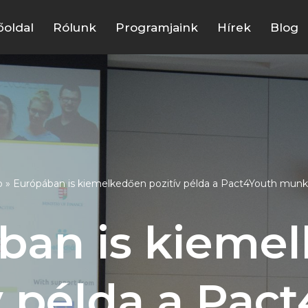
őoldal
Rólunk
Programjaink
Hírek
Blog
p
»
Európában is kiemelkedően pozitív példa a Pact4Youth mun
ban is kieme
v példa a Pac