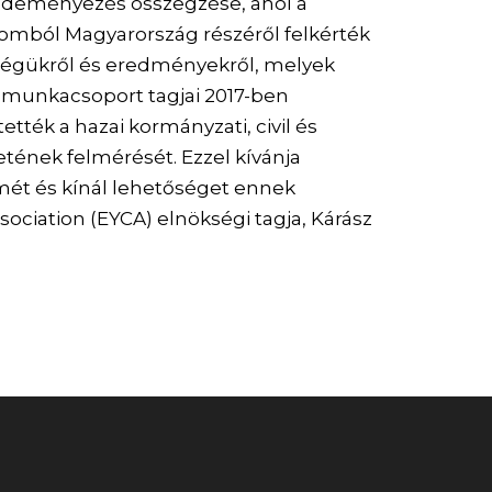
zdeményezés összegzése, ahol a
alomból Magyarország részéről felkérték
ységükről és eredményekről, melyek
s munkacsoport tagjai 2017-ben
tték a hazai kormányzati, civil és
etének felmérését. Ezzel kívánja
mét és kínál lehetőséget ennek
ciation (EYCA) elnökségi tagja, Kárász