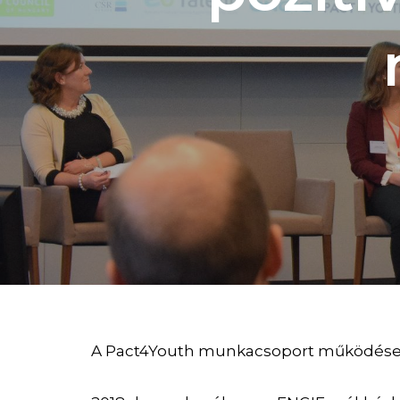
A Pact4Youth munkacsoport működése é